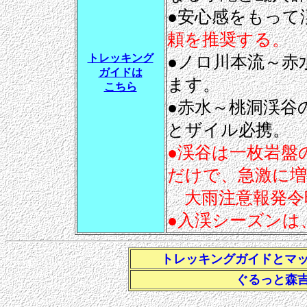
●安心感をもって
頼を推奨する。
トレッキング
●ノロ川本流～赤
ガイドは
ます。
こちら
●赤水～桃洞渓谷
とザイル必携。
●渓谷は一枚岩盤
だけで、急激に増
大雨注意報発令
●入渓シーズンは
トレッキングガイドとマ
ぐるっと森