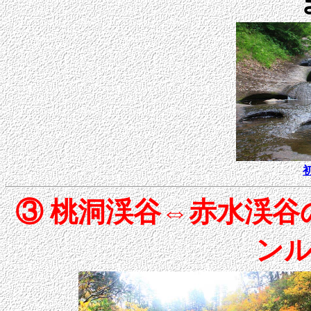
③ 桃洞渓谷⇔赤水渓
ン