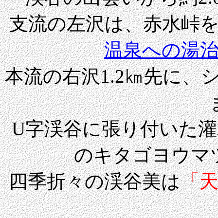
支流の左沢は、赤水峠
温泉への湯
本流の右沢1.2㎞先に
U字渓谷に張り付いた
のキタゴヨウマ
四季折々の渓谷美は
「