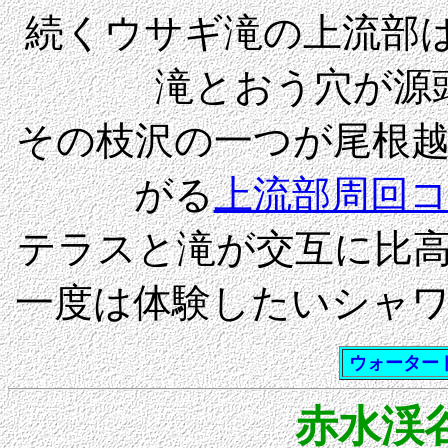
続くウサギ滝の上流部は
滝とおう穴が源
その枝沢の一つが尾根
がる
上流部周回
テラスと滝が交互に比
一度は体験したい
シャ
ウォーター
赤水渓