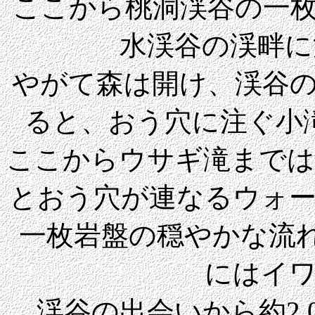
ここから桃洞渓谷の一
水渓谷の渓畔に
やがて森は開け、渓谷
ると、おう穴に注ぐ小
ここからウサギ滝までは
とおう穴が連なるウォ
一枚岩盤の穏やかな流れ
にはイ
渓谷の出会いから約2