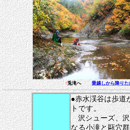
↑
兎滝へ
乗越しから降りた
●赤水渓谷は歩道
トです。
沢シューズ、沢
なる小滝と甌穴群