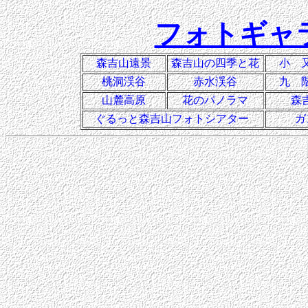
フォトギャ
森吉山遠景
森吉山の四季と花
小 
桃洞渓谷
赤水渓谷
九 
山麓高原
花のパノラマ
森
ぐるっと森吉山フォトシアター
ガ