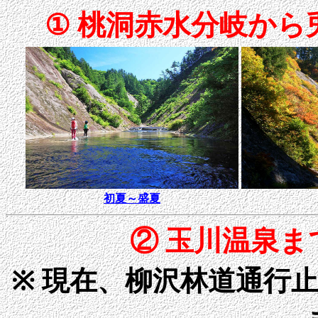
① 桃洞赤水分岐か
初夏～盛夏
② 玉川温泉
※ 現在、柳沢林道通行