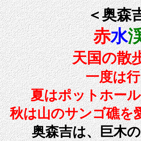
＜奥森
赤
水
天国の散
一度は行
夏はポットホール
秋は山のサンゴ礁を
奥森吉は、巨木の