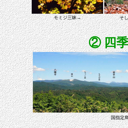
モミジ三昧→
そ
② 四
国指定