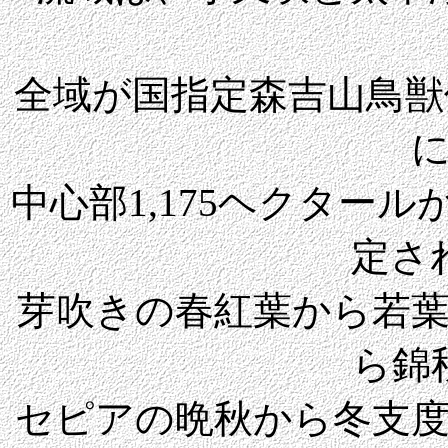
全域が国指定森吉山鳥獣保
中心部1,175ヘクター
定さ
芽吹きの春紅葉から若
ら錦
セピアの晩秋から冬支