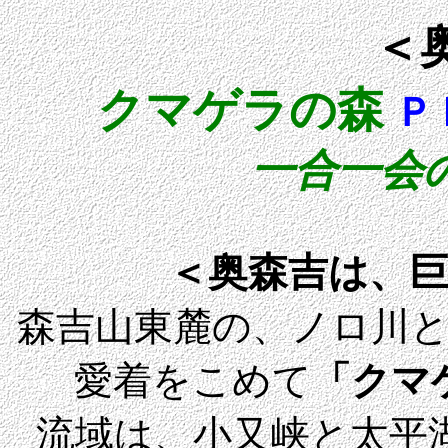
＜
クマゲラの森
Ｐ
一合一会
＜奥森吉は、
森吉山東麓の、
ノロ川
愛着をこめて
「クマ
流域は、小又峡と太平