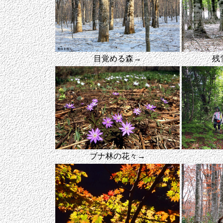
目覚める森→
残
ブナ林の花々→