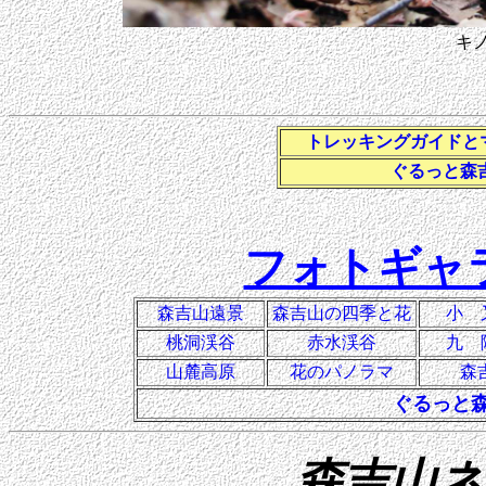
キ
トレッキングガイドと
ぐるっと森
フォトギャ
森吉山遠景
森吉山の四季と花
小 
桃洞渓谷
赤水渓谷
九 
山麓高原
花のパノラマ
森
ぐるっと
森吉山ネ