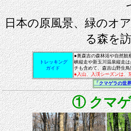
日本の原風景、緑のオ
る森を
●奥森吉の森林浴や自然観
トレッキング
峡縦走や新玉川温泉縦走は
ガイド
チも含めて、森吉山野生鳥
●入山、入渓シーズンは、
「クマゲラの世
① クマ