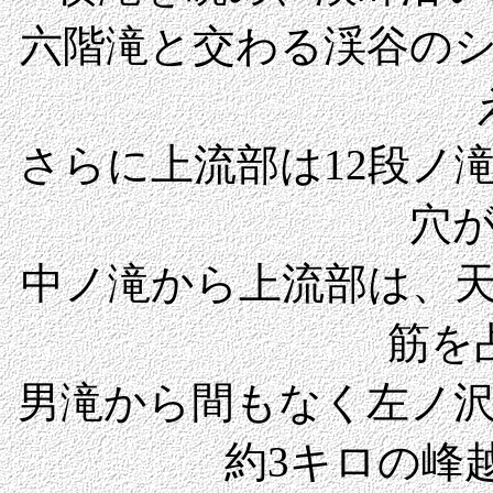
六階滝と交わる渓谷の
さらに上流部は12段ノ
穴
中ノ滝から上流部は、
筋を
男滝から間もなく左ノ
約3キロの峰