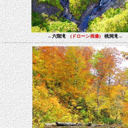
←六階滝
(ドローン画像)
桃洞滝→