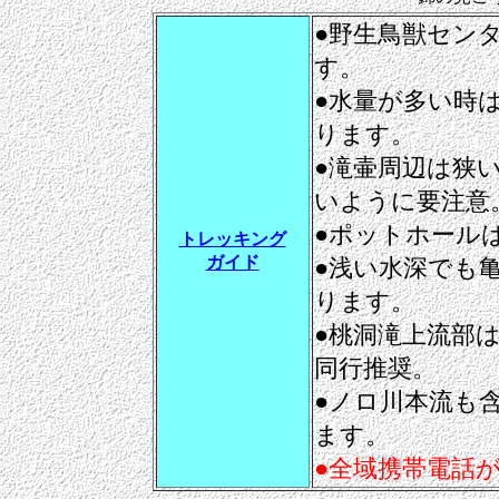
●野生鳥獣センタ
す。
●水量が多い時
ります。
●滝壷周辺は狭
いように要注意
●ポットホール
トレッキング
ガイド
●浅い水深でも
ります。
●桃洞滝上流部
同行推奨。
●ノロ川本流も
ます。
●全域携帯電話