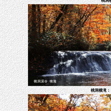
桃洞
桃洞横滝：