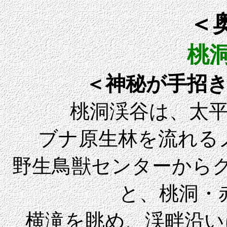
＜
桃
＜神秘が手招
桃洞渓谷は、太
ブナ原生林を流れる
野生鳥獣センターから
と、桃洞・
横滝を眺め、渓畔沿い