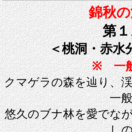
錦秋の
第１
＜桃洞・赤水
※ 一
クマゲラの森を辿り、
一
悠久のブナ林を愛でな
し