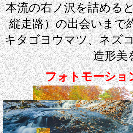
本流の右ノ沢を詰める
縦走路）の出会いまで約
キタゴヨウマツ、ネズ
造形美
フォトモーショ