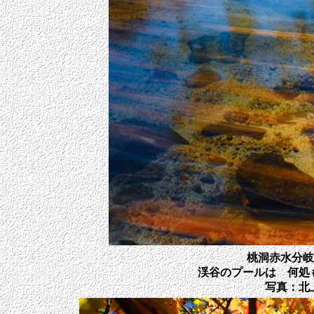
桃洞赤水分岐
渓谷のプールは 何処
写真：北