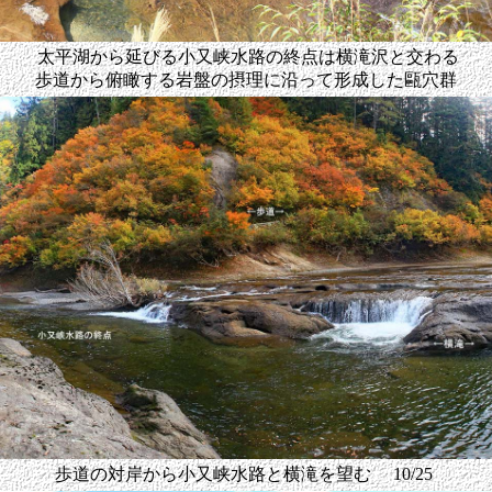
太平湖から延びる小又峡水路の終点は横滝沢と交わる
歩道から俯瞰する岩盤の摂理に沿って形成した甌穴群
歩道の対岸から小又峡水路と横滝を望む 10/25