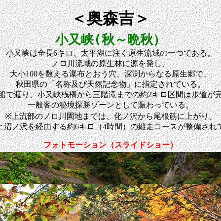
＜奥森吉＞
小又峡(秋～晩秋）
小又峡は全長6キロ、太平湖に注ぐ原生流域の一つである。
ノロ川流域の原生林に源を発し、
大小100を数える瀑布とおう穴、深渕からなる原生郷で、
秋田県の「名称及び天然記念物」に指定されている。
船で渡り、小又峡桟橋から三階滝までの約2キロ区間は歩道が
一般客の秘境探勝ゾーンとして賑わっている。
※上流部のノロ川園地までは、化ノ沢から尾根筋に上がり、
と沼ノ沢を経由する約6キロ（4時間）の縦走コースが整備され
フォトモーション（スライドショー）