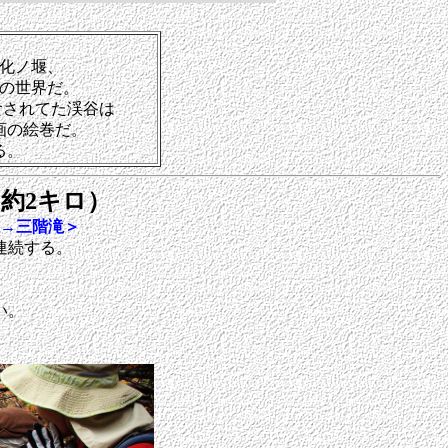
化ノ堰、
の世界だ。
食されてた渓谷は
画の絵巻だ。
る。
約2キロ）
→三階滝＞
連続する。
い。