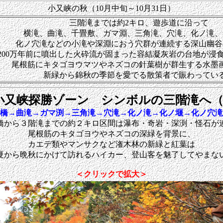
小又峡の秋（10月中旬～10月31日）
三階滝までは約2キロ、遊歩道に沿って
横滝、曲滝、千畳敷、ガマ淵、三角滝、穴滝、化ノ滝、
化ノ穴滝などの小滝や深淵におう穴群が連続する深山幽谷
200万年前に噴出した火砕流が固まった容結凝灰岩の台地が浸
尾根筋にキタゴヨウマツやネズコの針葉樹が群生する水墨
新緑から錦秋の季節を愛でる散策者で賑わってい
小又峡探勝ゾーン
シンボルの三階滝へ（
橋→曲滝→ガマ渕→三角滝→穴滝→化ノ滝→化ノ堰→化ノ穴滝
橋から３階滝までの約２キロ区間は瀑布・奇岩・深渕・怪石が
尾根筋のキタゴヨウやネズコの深緑を背景に、
カエデ類やマンサクなど潅木林の新緑と紅葉は
夏から晩秋にかけて訪れるハイカー、登山客を魅了してやまな
＜クリックで拡大＞