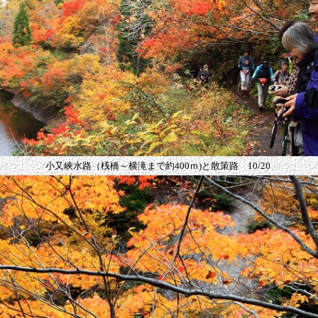
小又峡水路
（桟橋～横滝まで約400ｍ)
と散策路 10/20