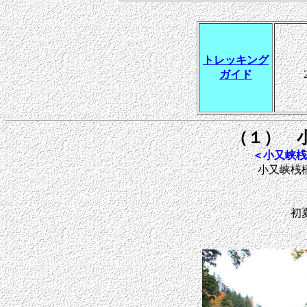
トレッキング
ガイド
（１） 
＜小又峡桟
小又峡桟
初