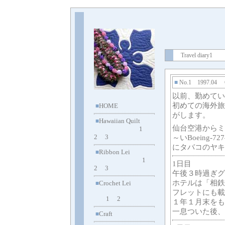
Travel diary1
■
No.1 1997.04 
以前、勤めてい
初めての海外旅
HOME
■
がします。
Hawaiian Quilt
■
仙台空港
から
ミ
1
2
3
～いBoeing
にタバコのヤキ
Ribbon Lei
■
1
1日目
2
3
午後３時過ぎグ
ホテルは「相鉄
Crochet Lei
■
フレットにも載
1
2
１年１月末をも
一息ついた後、
Craft
■