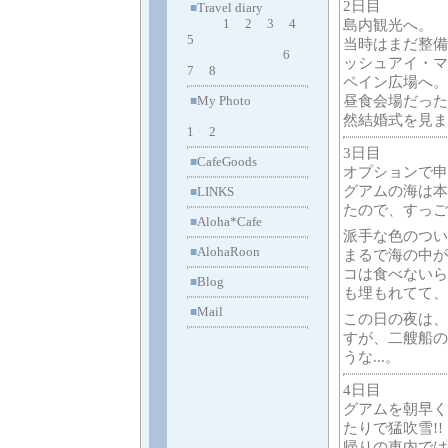
2日目
Travel diary
■
1
2
3
4
島内観光へ。
5
当時はまだ整備
6
ッシュアイ・マ
7
8
ペイン広場へ。
My Photo
昼食会場だった
■
然結婚式を見ま
1
2
3日目
CafeGoods
■
オプションで申
グアムの海は本
LINKS
■
たので、すっご
Aloha*Cafe
■
派手な色のつい
AlohaRoon
■
まるで海の中が
コは食べないら
Blog
■
も埋もれてて、う
Mail
■
この日の夜は、
すが、二艘船の
うな...。
4日目
グアムを朝早く
たりで猛吹雪!!
帰りの車内では