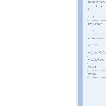
Travel diary
■
1
2
5
7
8
My Photo
■
1
2
CafeGoods
■
LINKS
■
Aloha*Cafe
■
AlohaRoon
■
Blog
■
Mail
■