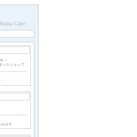
 Aloha Cafe!
aft ～
わったネットショップ
す
ーのＨＰ