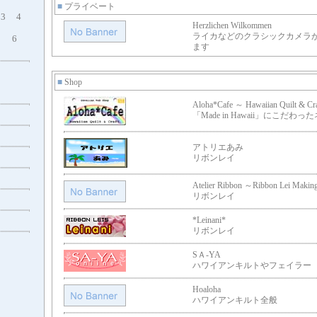
■
プライベート
3
4
Herzlichen Wilkommen
ライカなどのクラシックカメラ
6
ます
■
Shop
Aloha*Cafe ～ Hawaiian Quilt & Cr
「Made in Hawaii」にこだ
アトリエあみ
リボンレイ
Atelier Ribbon ～Ribbon Lei Maki
リボンレイ
*Leinani*
リボンレイ
SＡ-YA
ハワイアンキルトやフェイラー
Hoaloha
ハワイアンキルト全般