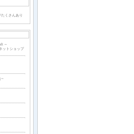
がたくさんあり
aft ～
わったネットショップ
ng～