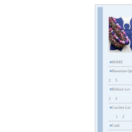
HOME
■
Hawaiian Qu
■
2
3
Ribbon Lei
■
2
3
Crochet Lei
■
1
2
Craft
■