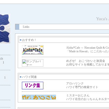
Yuca's
Links
■
おすすめ！
Aloha*Cafe ～ Hawaiian Quilt & Cr
「Made in Hawaii」にこだ
ilt
めざせ! おこづかいと旅資金
1
お得なサイトを掲載しておりま
■
ハワイ関連
1
アロハリンク
ハワイ専門の検索サイト
ミスターおじさん
ハワイ在住のおっちゃんキルタ