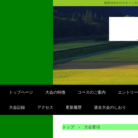
秋田100キロマラソン
トップページ
大会の特徴
コースのご案内
エントリー
大会記録
アクセス
更新履歴
過去大会のしおり
トップ
›
大会要項