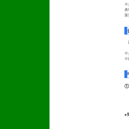
※
表
策
※
※
①
■
■
■
●