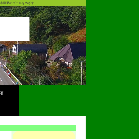
田市鷹巣のゴールをめざす
項