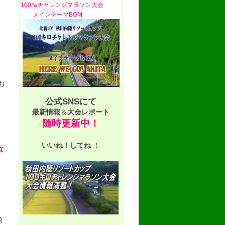
100㌔チャレンジマラソン大会
メインテーマBGM
。
お
公式SNSにて
最新情報
＆
大会レポート
。
随時更新中！
いいね！
してね
！
な
願