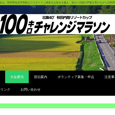
大会は、秋田県仙北市角館よりスタートし緑多き山並みを越え、温かい沿線の声援を受けながら北秋
大会要項
宿泊案内
ボランティア募集・申込
注意事
リンク
お問い合わせ