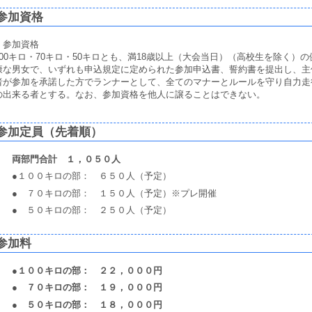
参加資格
参加資格
100キロ・70キロ・50キロとも、満18歳以上（大会当日）（高校生を除く）の
康な男女で、いずれも申込規定に定められた参加申込書、誓約書を提出し、主
者が参加を承諾した方でランナーとして、全てのマナーとルールを守り自力走
の出来る者とする。なお、参加資格を他人に譲ることはできない。
参加定員（先着順）
両部門合計 １，
０５０人
●１００キロの部： ６５０人（予定）
● ７０キロの部： １５０人（予定）※プレ開催
● ５０キロの部： ２５０人（予定）
参加料
●１００キロの部： ２２，０００円
● ７０キロの部： １９，０００円
● ５０キロの部： １８，０００円