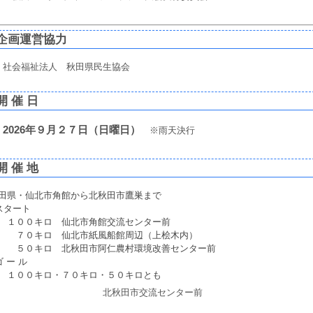
企画運営協力
社会福祉法人 秋田県民生協会
開 催 日
2026年９月２７日（日曜日）
※雨天決行
開 催 地
田県・仙北市角館から北秋田市鷹巣まで
スタート
００キロ 仙北市角館交流センター前
０キロ 仙北市紙風船館周辺（上桧木内）
０キロ 北秋田市阿仁農村環境改善センター前
ゴ ー ル
００キロ・７０キロ・５０キロとも
北秋田市交流センター前