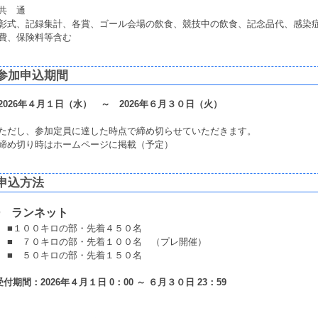
共 通
彰式、記録集計、各賞、ゴール会場の飲食、競技中の飲食、記念品代、感染
費、保険料等含む
参加申込期間
2026年４月１日（水） ～ 2026年６月３０日（火）
ただし、参加定員に達した時点で締め切らせていただきます。
締め切り時はホームページに掲載（予定）
申込方法
 ランネット
１００キロの部・先着４５０名
 ７０キロの部・先着１００名 （プレ開催）
 ５０キロの部・先着１５０名
受付期間：2026年４月１日 0：00 ～ ６月３０日 23：59