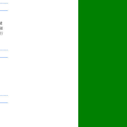
健
催
行