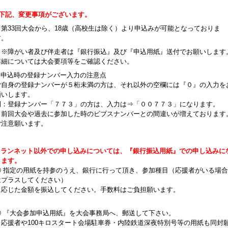
■下記、変更事項がございます。
※第33回大会から、18歳（高校生は除く）より申込みが可能となっておりま
す。
※※障がい者及び伴走者は『銀行振込』及び『申込用紙』送付でお願いします
詳細については大会要項等をご確認ください。
● 申込時の登録ナンバー入力の注意点
ご自身の登録ナンバーが５桁未満の方は、それ以外の空欄には『０』の入力を
願いします。
例：登録ナンバー「７７３」の方は、入力は⇒「００７７３」になります。
※前回大会や過去に参加した時のビブスナンバーとの間違いが増えております
ご注意願います。
● ランネット以外での申し込みについては、『銀行振込用紙』での申し込みに
ります。
① 指定の用紙を持参のうえ、銀行に行って頂き、参加種目（応援者がいる場合
はプラスしてください）
に応じた金額を振込してください。手数料はご負担願います。
② 『大会参加申込用紙』を大会事務局へ、郵送して下さい。
※応援者や100キロスタート会場駐車券・内陸鉄道深夜特別号等の用紙も同封