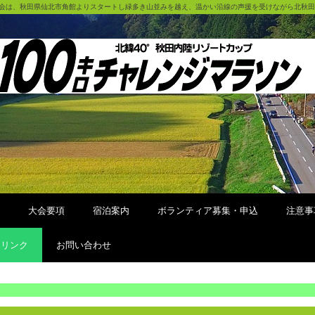
大会は、秋田県仙北市角館よりスタートし緑多き山並みを越え、温かい沿線の声援を受けながら北秋
大会要項
宿泊案内
ボランティア募集・申込
注意事
リンク
お問い合わせ