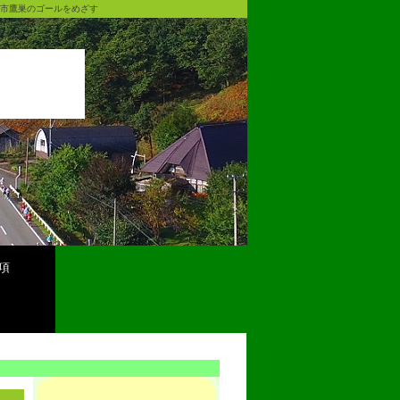
田市鷹巣のゴールをめざす
項