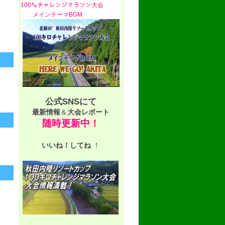
100㌔チャレンジマラソン大会
メインテーマBGM
公式SNSにて
最新情報
＆
大会レポート
随時更新中！
いいね！
してね
！