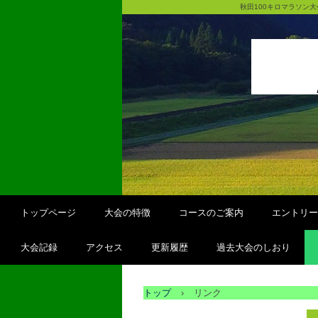
秋田100キロマラソン
トップページ
大会の特徴
コースのご案内
エントリー
大会記録
アクセス
更新履歴
過去大会のしおり
トップ
›
リンク