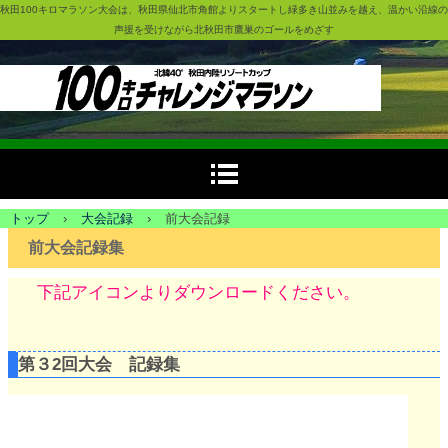
秋田100キロマラソン大会は、秋田県仙北市角館よりスタートし緑多き山並みを越え、温かい沿線の
声援を受けながら北秋田市鷹巣のゴールをめざす
トップ
›
大会記録
›
前大会記録
前大会記録集
下記アイコンよりダウンロードください。
第３2回大会 記録集