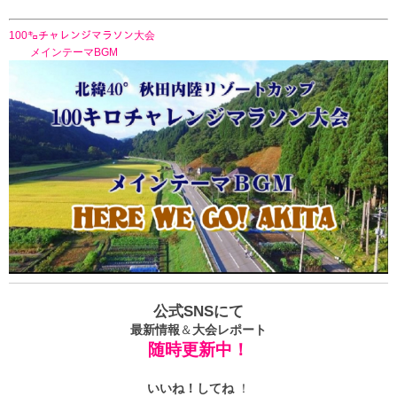
100㌔チャレンジマラソン大会
メインテーマBGM
公式SNSにて
最新情報
＆
大会レポート
随時更新中！
いいね！
してね
！