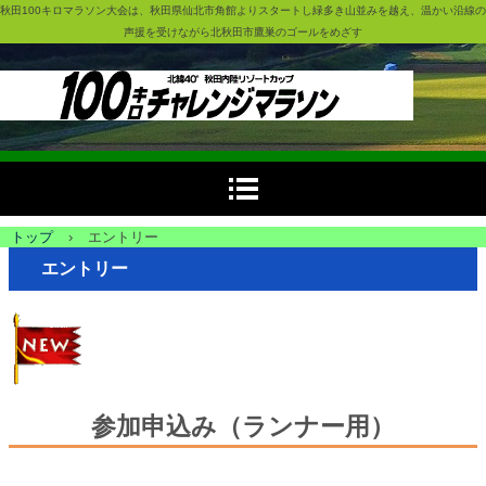
秋田100キロマラソン大会は、秋田県仙北市角館よりスタートし緑多き山並みを越え、温かい沿線の
声援を受けながら北秋田市鷹巣のゴールをめざす
トップ
›
エントリー
エントリー
参加申込み（ランナー用）