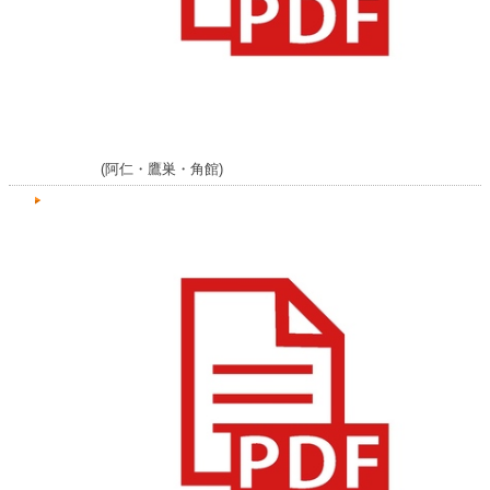
(阿仁・鷹巣・角館)