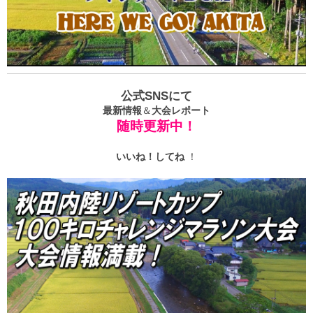
公式SNSにて
最新情報
＆
大会レポート
随時更新中！
いいね！
してね
！