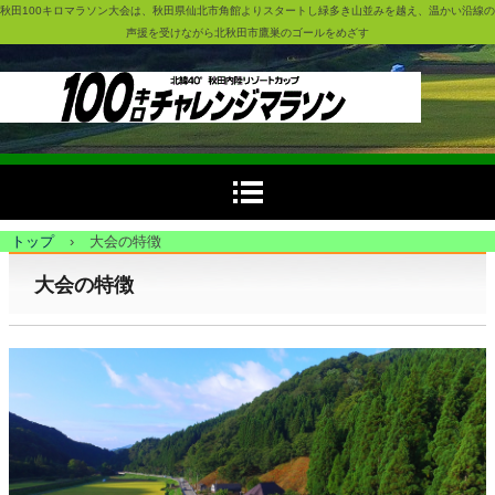
秋田100キロマラソン大会は、秋田県仙北市角館よりスタートし緑多き山並みを越え、温かい沿線の
声援を受けながら北秋田市鷹巣のゴールをめざす
トップ
›
大会の特徴
大会の特徴