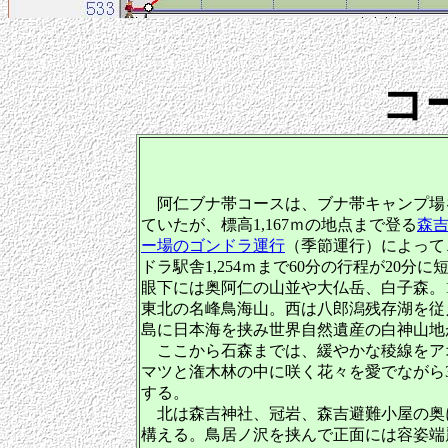
コ
阿仁ブナ帯コースは、ブナ帯キャンプ場
ていたが、標高
1,167
ｍの地点まで登る
森
ー場のゴンドラ運行
（季節運行）によって
ドラ駅舎
1,254
ｍまで
60分
の行程が
20
分に
眼下には奥阿仁の山並や大仏岳、白子森。1
東北の名峰鳥海山。西は八郎潟残存湖を従
島に日本海を挟み世界自然遺産の白神山地
ここから石森までは、緩やかな稜線をア
マツと潅木林の中に咲く花々を愛でながら
する。
北は森吉神社、冠岩、森吉避難小屋の奥
構える。鳥居ノ沢を挟んで正面には容姿端