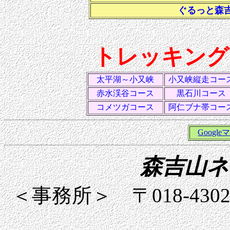
ぐるっと森
トレッキング
太平湖～小又峡
小又峡縦走コー
赤水渓谷コース
黒石川コース
コメツガコース
阿仁ブナ帯コー
Googl
森吉山ネ
＜事務所＞ 〒018-4