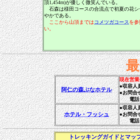
頂
1,454m
)が優しく微笑んでいる。
石森は様田コースの合流点で初夏の花シ
やかである。
ここから山頂までは
コメツガコース
を参
い。
最
現在営業
●収容人
阿仁の森ぶなホテル
●お問合
電話：01
●収容人
ホテル・フッシュ
●お問
電話：01
トレッキングガイドとマッ