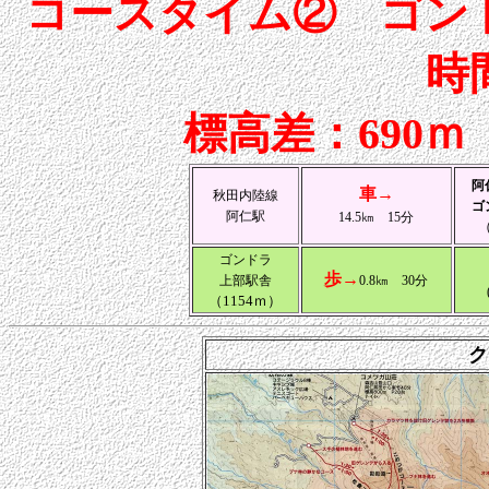
コースタイム② ゴンド
時
標高差：690ｍ
阿
車→
秋田内陸線
ゴ
阿仁駅
14.5
㎞
15
分
ゴンドラ
歩→
上部駅舎
0.8㎞
30
分
（1154ｍ）
ク