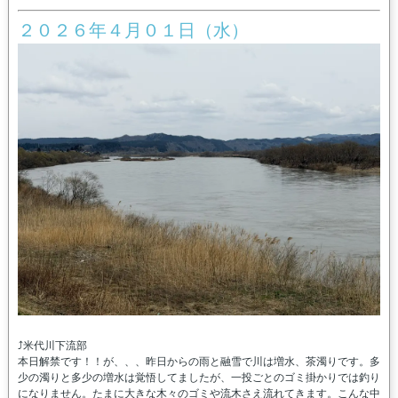
２０２６年４月０１日（水）
⤴米代川下流部
本日解禁です！！が、、、昨日からの雨と融雪で川は増水、茶濁りです。多
少の濁りと多少の増水は覚悟してましたが、一投ごとのゴミ掛かりでは釣り
になりません。たまに大きな木々のゴミや流木さえ流れてきます。こんな中