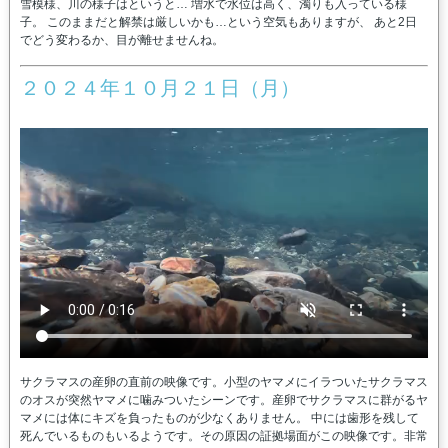
雪模様、川の様子はというと… 増水で水位は高く、濁りも入っている様
子。 このままだと解禁は厳しいかも…という空気もありますが、 あと2日
でどう変わるか、目が離せませんね。
２０２４年１０月２１日（月）
サクラマスの産卵の直前の映像です。小型のヤマメにイラついたサクラマス
のオスが突然ヤマメに噛みついたシーンです。産卵でサクラマスに群がるヤ
マメには体にキズを負ったものが少なくありません。 中には歯形を残して
死んでいるものもいるようです。その原因の証拠場面がこの映像です。非常