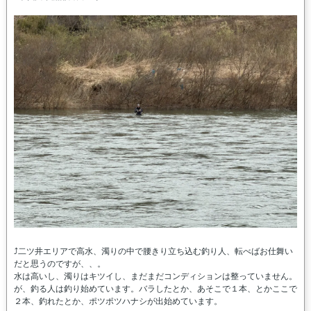
⤴二ツ井エリアで高水、濁りの中で腰きり立ち込む釣り人、転べばお仕舞い
だと思うのですが、、。
水は高いし、濁りはキツイし、まだまだコンディションは整っていません。
が、釣る人は釣り始めています。バラしたとか、あそこで１本、とかここで
２本、釣れたとか、ポツポツハナシが出始めています。