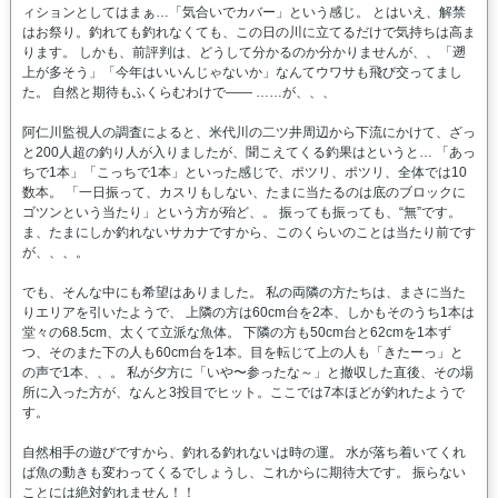
ィションとしてはまぁ…「気合いでカバー」という感じ。 とはいえ、解禁
はお祭り。釣れても釣れなくても、この日の川に立てるだけで気持ちは高ま
ります。 しかも、前評判は、どうして分かるのか分かりませんが、、「遡
上が多そう」「今年はいいんじゃないか」なんてウワサも飛び交ってまし
た。 自然と期待もふくらむわけで―― ……が、、、
阿仁川監視人の調査によると、米代川の二ツ井周辺から下流にかけて、ざっ
と200人超の釣り人が入りましたが、聞こえてくる釣果はというと… 「あっ
ちで1本」「こっちで1本」といった感じで、ポツリ、ポツリ、全体では10
数本。 「一日振って、カスリもしない、たまに当たるのは底のブロックに
ゴツンという当たり」という方が殆ど、。 振っても振っても、“無”です。
ま、たまにしか釣れないサカナですから、このくらいのことは当たり前です
が、、、。
でも、そんな中にも希望はありました。 私の両隣の方たちは、まさに当た
りエリアを引いたようで、 上隣の方は60cm台を2本、しかもそのうち1本は
堂々の68.5cm、太くて立派な魚体。 下隣の方も50cm台と62cmを1本ず
つ、そのまた下の人も60cm台を1本。目を転じて上の人も「きたーっ」と
の声で1本、、。 私が夕方に「いや〜参ったな～」と撤収した直後、その場
所に入った方が、なんと3投目でヒット。ここでは7本ほどが釣れたようで
す。
自然相手の遊びですから、釣れる釣れないは時の運。 水が落ち着いてくれ
ば魚の動きも変わってくるでしょうし、これからに期待大です。 振らない
ことには絶対釣れません！！