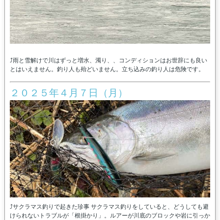
⤴雨と雪解けで川はずっと増水、濁り、、コンディションはお世辞にも良い
とはいえません。釣り人も殆どいません。立ち込みの釣り人は危険です。
２０２５年４月７日（月）
⤴サクラマス釣りで起きた珍事 サクラマス釣りをしていると、どうしても避
けられないトラブルが「根掛かり」。ルアーが川底のブロックや岩に引っか