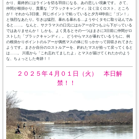
かり、最終的にはラインを切る羽目になる、あの悲しい現象です。 さて、
仲間が根掛かり、貴重な「ブラックキャンディ」泣く泣くロスト、ところ
が！ それから3日後、同じポイントで粘っていると夕方4時頃に「ゴン！」
と強烈なあたり。引きは猛烈、暴れる暴れる…ようやくタモに取り込んでみ
ると……。 なんと、サクラマスの口元にはルアーが2つもぶら下がっている
ではありませんか！ しかも、よく見るとその一つはまさに3日前に仲間がロ
ストした「ブラックキャンディ」。 どうやらマスが暴れているうちに、例
の根掛かりポイントのルアーが偶然マスの体に引っかかって回収されてきた
ようです。まさか自分のロストルアーを、釣れたマスが拾って戻ってくると
は……。 川底から「これ忘れてましたよ」とマスが届けてくれたかのよう
な、ちょっとした奇跡！！
２０２５年４月０１日（火） 本日解
禁！！