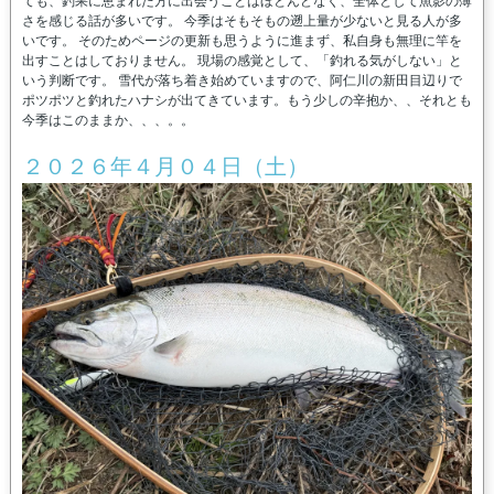
ても、釣果に恵まれた方に出会うことはほとんどなく、全体として魚影の薄
さを感じる話が多いです。 今季はそもそもの遡上量が少ないと見る人が多
いです。 そのためページの更新も思うように進まず、私自身も無理に竿を
出すことはしておりません。 現場の感覚として、「釣れる気がしない」と
いう判断です。 雪代が落ち着き始めていますので、阿仁川の新田目辺りで
ポツポツと釣れたハナシが出てきています。もう少しの辛抱か、、それとも
今季はこのままか、、、。。
２０２６年４月０４日（土）