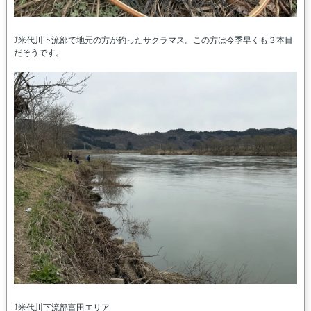
⤴米代川下流部で地元の方が釣ったサクラマス。この方は今季早くも３本目
だそうです。
⤴米代川下流部富田エリア