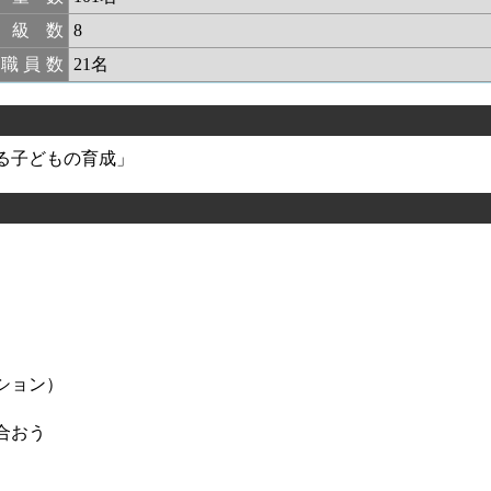
学級数
8
職員数
21名
る子どもの育成」
ション）
合おう