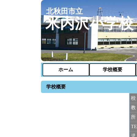
北秋田市立
米内沢小学校
ホーム
学校概要
学校概要
T