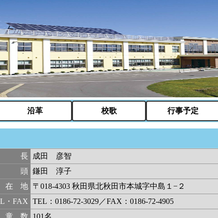
沿革
校歌
行事予定
校長
成田 彦智
教頭
鎌田 淳子
所在地
〒018-4303 秋田県北秋田市本城字中島１−２
EL・FAX
TEL：0186-72-3029／FAX：0186-72-4905
児童数
101名