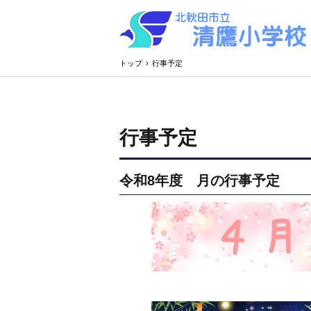
トップ
›
行事予定
行事予定
令和8年度 月の行事予定