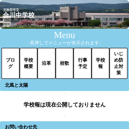
北秋田市立
合川中学校
Menu
-長押しでメニューが表示されます-
いじ
ブロ
学校
行事
学校
め防
沿革
校歌
グ
概要
予定
報
止対
策
北風と太陽
学校報は現在公開しておりません
お問い合わせ先