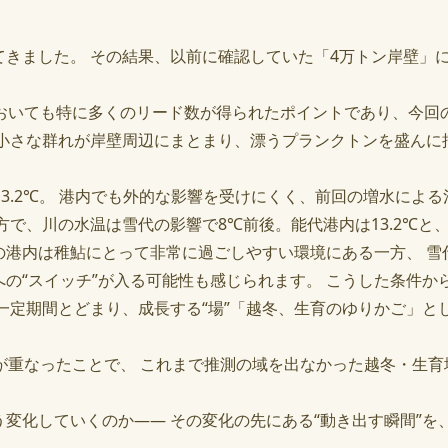
てきました。 その結果、以前に確認していた「4万トン岸壁」
においても特に多くのリード数が得られたポイントであり、今回
、小さな群れが岸壁周辺にまとまり、漂うプランクトンを盛んに
13.2℃。 港内でも外的な影響を受けにくく、前回の増水によ
方で、川の水温は雪代の影響で8℃前後。能代港内は13.2℃と
の港内は稚鮎にとって非常に過ごしやすい環境にある一方、 雪
の“スイッチ”が入る可能性も感じられます。 こうした条件か
一定期間とどまり、成長する“場”「越冬、生育のゆりかご」と
が重なったことで、 これまで推測の域を出なかった越冬・生
変化していくのか―― その変化の先にある“動き出す瞬間”を