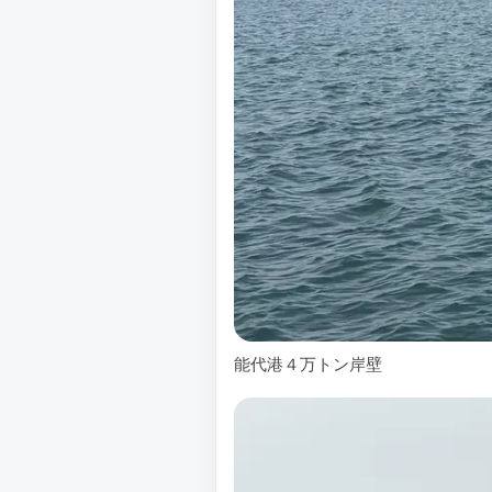
能代港４万トン岸壁