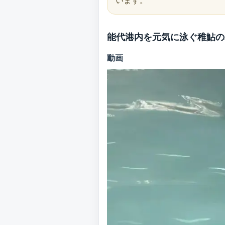
能代港内を元気に泳ぐ稚鮎の
動画