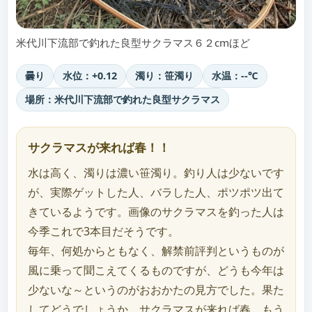
米代川下流部で釣れた良型サクラマス６２cmほど
曇り
水位：+0.12
濁り：笹濁り
水温：--℃
場所：米代川下流部で釣れた良型サクラマス
サクラマスが来れば春！！
水は高く、濁りは濃い笹濁り。釣り人は少ないです
が、実際ゲットした人、バラした人、ポツポツ出て
きているようです。画像のサクラマスを釣った人は
今季これで3本目だそうです。
毎年、何処からともなく、解禁前評判というものが
風に乗って聞こえてくるものですが、どうも今年は
少ないな～というのがおおかたの見方でした。果た
してどうでしょうか。サクラマスが来れば春、もう