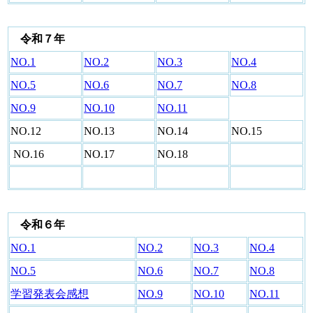
令和７年
NO.1
NO.2
NO.3
NO.4
NO.5
NO.6
NO.7
NO.8
NO.9
NO.10
NO.11
NO.12
NO.13
NO.14
NO.15
NO.16
NO.17
NO.18
令和６年
NO.1
NO.2
NO.3
NO.4
NO.5
NO.6
NO.7
NO.8
学習発表会感想
NO.9
NO.10
NO.11