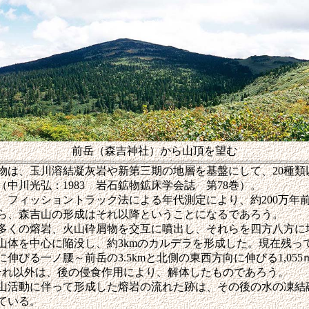
前岳（森吉神社）から山頂を望む
は、玉川溶結凝灰岩や新第三期の地層を基盤にして、20種類
中川光弘：1983 岩石鉱物鉱床学会誌 第78巻）。
フィッショントラック法による年代測定により、約200万年
ら、森吉山の形成はそれ以降ということになるであろう。
くの熔岩、火山砕屑物を交互に噴出し、それらを四方八方に
山体を中心に陥没し、約3kmのカルデラを形成した。現在残っ
伸びる一ノ腰～前岳の3.5kmと北側の東西方向に伸びる1,05
それ以外は、後の侵食作用により、解体したものであろう。
活動に伴って形成した熔岩の流れた跡は、その後の水の凍結
ている。