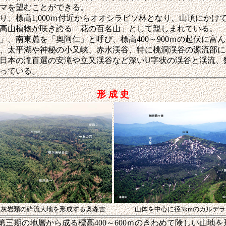
マを望むことができる。
り、標高1,000ｍ付近からオオシラビソ林となり、山頂にかけ
高山植物が咲き誇る「花の百名山」として親しまれている。
、南東麓を「奥阿仁」と呼び、標高400～900ｍの起伏に富
、太平湖や神秘の小又峡、赤水渓谷、特に桃洞渓谷の源流部に
日本の滝百選の安滝や立又渓谷など深いU字状の渓谷と渓流、
っている。
形 成 史
凝灰岩類の砕流大地を形成する奥森吉
山体を中心に径3kmのカルデ
三期の地層から成る標高400～600ｍのきわめて険しい山地を