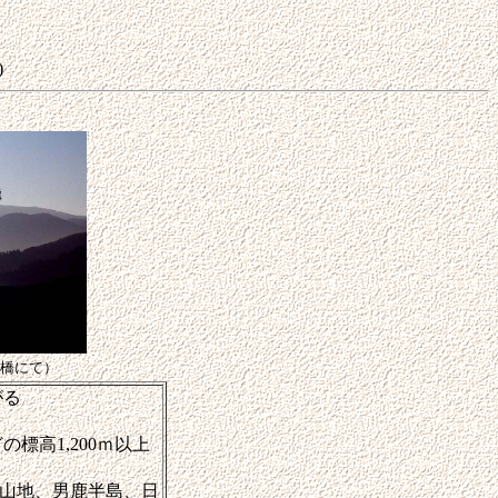
)
橋にて）
がる
標高1,200ｍ以上
山地、男鹿半島、日