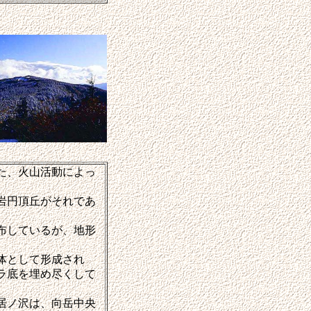
た、火山活動によっ
岩円頂丘がそれであ
布しているが、地形
体として形成され
ラ底を埋め尽くして
居ノ沢は、向岳中央