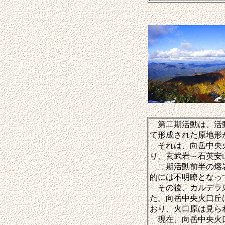
第二期活動は、活動
て形成された原地形
それは、向岳中央火
り、玄武岩～石英安
二期活動前半の熔岩
的には不明瞭となっ
その後、カルデラ東
た。向岳中央火口丘
おり、火口原は見ら
現在、向岳中央火口