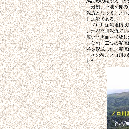
馬蹄形の爆裂火口が
最初、小池ヶ原の北
泥流となって、ノロ
川泥流である。
ノロ川泥流堆積以後
これが立川泥流であ
広い平坦面を形成し
なお、二つの泥流に
谷を形成した。泥流
その後、ノロ川の浸
した。