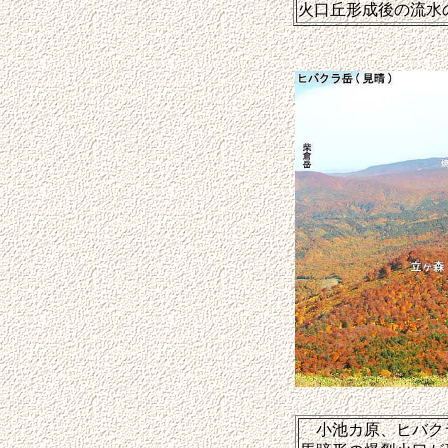
火口丘形成後の流水
小池カ原、ヒバクラ