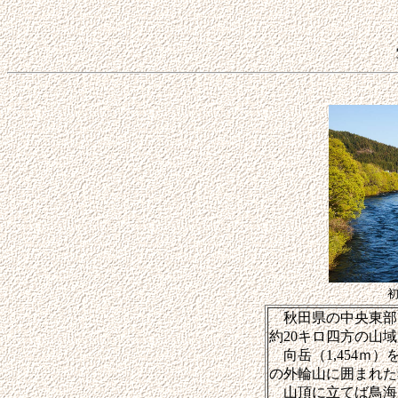
秋田県の中央東部に
約20キロ四方の山域で
向岳（1,454ｍ
の外輪山に囲まれた
山頂に立てば鳥海