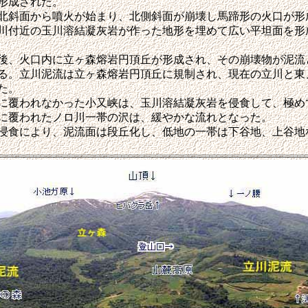
形成された。
斜面から噴火が始まり、北側斜面が崩壊し馬蹄形の火口が形
川付近の玉川溶結凝灰岩が作った地形を埋めて広い平坦面を形
、火口内に立ヶ森熔岩円頂丘が形成され、その崩壊物が泥流
る。立川泥流は立ヶ森熔岩円頂丘に規制され、現在の立川と東
た。
覆われなかった小又峡は、玉川溶結凝灰岩を侵食して、極め
に覆われたノロ川一帯の沢は、緩やかな流れとなった。
食により、泥流面は段丘化し、低地の一帯は下谷地、上谷地