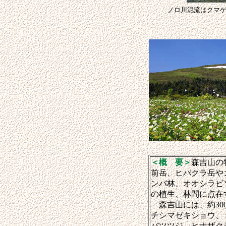
ノロ川泥流はクマゲ
＜概 要＞
森吉山の
前岳、ヒバクラ岳や
ンバ林、オオシラビ
の植生、林間に点在
森吉山には、約30
チシマゼキショウ、
バツツジ、ヒナザク