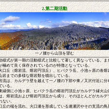
2.第二期活動
一ノ腰から山頂を望む
様式が第一期の活動様式と比較して著しく異なっている。ま
が極めて良く保存されているのが特徴となっている。
口丘（熔岩流、熔岩円頂丘）、ヒバクラ岳、小池ヶ原の各熔
山岩までの多様な熔岩類を噴出している。
流は、カルデラ壁を越えて一ノ腰の下部や東ノ又沢付近に分
ている。
縁側に小池ヶ原、ヒバクラ岳の熔岩円頂丘がカルデラ縁火山
は、熔岩流および熔岩円頂丘から成り、そのほとんどがカルデ
れない。
丘の端を流れ、火口瀬を形成している連瀬沢やその支流の鳥