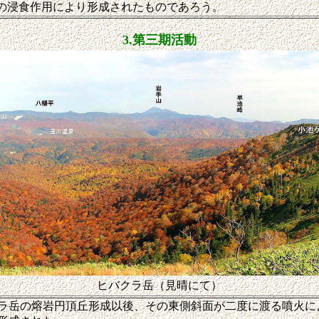
の浸食作用により形成されたものであろう。
3.第三期活動
ヒバクラ岳（見晴にて）
岳の熔岩円頂丘形成以後、その東側斜面が二度に渡る噴火に