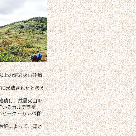
以上の熔岩火山砕屑
前に形成されたと考え
堆積し、成層火山を
ているカルデラ壁
5ｍピーク～カンバ森
融解によって、ほと