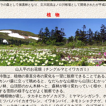
ラの森として保護林となり、立川泥流はノロ川牧場として開発されたが平成2
植 物
山人平のお花畑（チングルマとイワカガミ）
特徴は、植物の垂直分布の変化を一望に観察できることである
カンバ森に立って眺めると、なだらかな山裾から山頂にむかっ
ソ林、山頂部のかん木林へと、森林が移り変わっていく様や、
する雪田の様子などがよく観察できる。
0種植物が産し、タカネヒカゲノカズラ、ミヤマシシガシラ、
ミツバノバイカオウレン、イワキンバイ、ネモトシャクナゲ、
ラ、ハクサンオオバコ、クロミノウグイスカズラ、ウゴアザミ