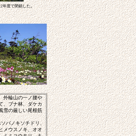
。
2年度で閉鎖した
。外輪山の一ノ腰や
て、ブナ林、ダケカ
風雪の厳しい尾根筋
ホソバノキソチドリ、
ヒメウスノキ、オオ
、ミミコウモリ、キ