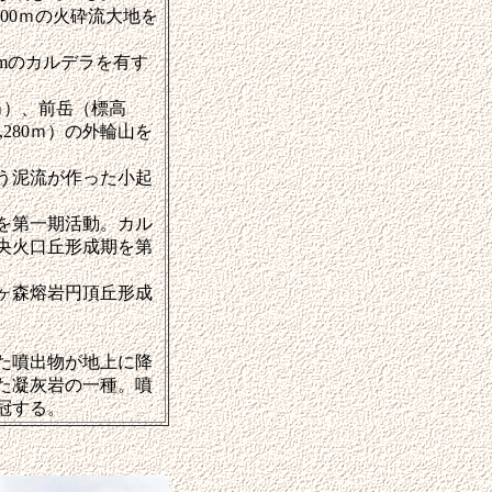
000ｍの火砕流大地を
mのカルデラを有す
ｍ）、前岳（標高
,280ｍ）の外輪山を
う泥流が作った小起
を第一期活動。カル
央火口丘形成期を第
ヶ森熔岩円頂丘形成
た噴出物が地上に降
た凝灰岩の一種。噴
冠する。