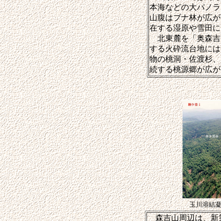
本海などの大パノラ
山腹はブナ林が広が
在する湿原や雪田に
北東麓を「奥森吉」
する火砕流台地には
物の桃洞・佐渡杉、
続する桃源郷が広が
玉川溶結
森吉山周辺は、新第