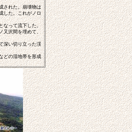
成された。崩壊物は
成した。これがノロ
となって流下した。
ノ又沢間を埋めて、
て深い切り立った渓
などの湿地帯を形成