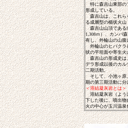
特に森吉山東部のブナ
形成している。
森吉山は、これらを
る成層型の楯状火山
森吉山山頂である向岳
1,308ｍ）、カンバ
有し、外輪山の山腹
外輪山のヒバクラ岳
状の平坦面や寄生火山
森吉山の形成史は、
デラ形成以後のカル
二期活動。
そして、小池ヶ原、
期の第三期活動に分
＜溶結凝灰岩とは＞
溶結凝灰岩（ようけ
下した後に、噴出物
火の中心が玉川温泉