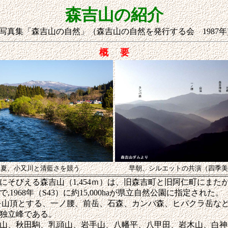
森吉山の紹介
写真集「森吉山の自然」（森吉山の自然を発行する会 1987年
概 要
初夏、小又川と清藍さを競う
早朝、シルエットの共演（四季美
そびえる森吉山（1,454ｍ）は、旧森吉町と旧阿仁町にまた
,1968年（S43）に約15,000haが県立自然公園に指定された。
）を山頂とする、一ノ腰、前岳、石森、カンバ森、ヒバクラ岳などの
独立峰である。
山、秋田駒、乳頭山、岩手山、八幡平、八甲田、岩木山、白神