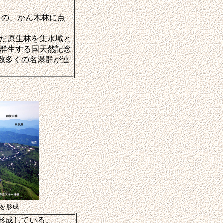
ての、かん木林に点
んだ原生林を集水域と
群生する国天然記念
数多くの名瀑群が連
ラを形成
形成している。