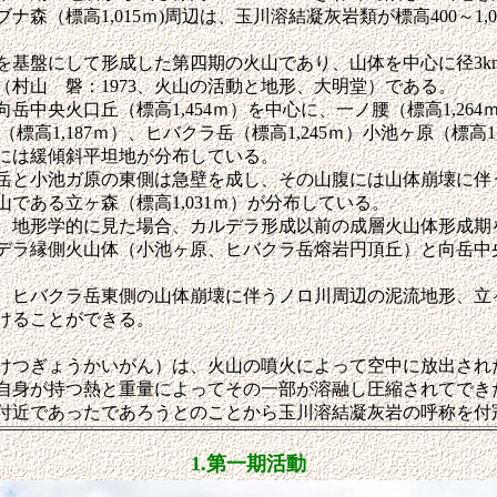
森（標高1,015ｍ)周辺は、玉川溶結凝灰岩類が標高400～1,
基盤にして形成した第四期の火山であり、山体を中心に径3k
（村山 磐：1973、火山の活動と地形、大明堂）である。
中央火口丘（標高1,454ｍ）を中心に、一ノ腰（標高1,264
森（標高1,187ｍ）、ヒバクラ岳（標高1,245ｍ）小池ヶ原（標高1
には緩傾斜平坦地が分布している。
と小池ガ原の東側は急壁を成し、その山腹には山体崩壊に伴
である立ヶ森（標高1,031ｍ）が分布している。
地形学的に見た場合、カルデラ形成以前の成層火山体形成期
デラ縁側火山体（小池ヶ原、ヒバクラ岳熔岩円頂丘）と向岳中
ヒバクラ岳東側の山体崩壊に伴うノロ川周辺の泥流地形、立
けることができる。
つぎょうかいがん）は、火山の噴火によって空中に放出され
自身が持つ熱と重量によってその一部が溶融し圧縮されてでき
付近であったであろうとのことから玉川溶結凝灰岩の呼称を付
1.第一期活動