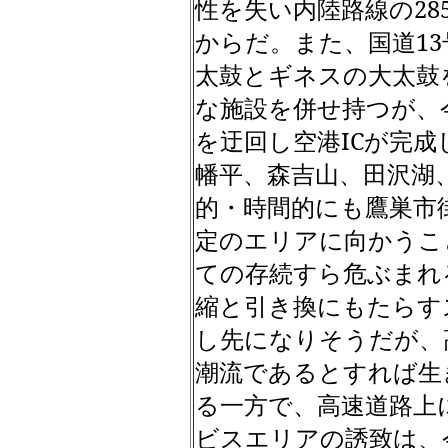
性を失い内陸路線の
28
からだ。また、国道
13
太鼓とギネスの大太鼓
な施設を併せ持つが、
を迂回し空港
IC
が完成
幡平、森吉山、田沢湖
的・時間的にも鷹巣市
定のエリアに向かうこ
ての存続すら危ぶまれ
縮と引き換にもたらす
し先になりそうだが、
潮流であるとすれば生
る一方で、高速道路上
ビスエリアの誘致は、