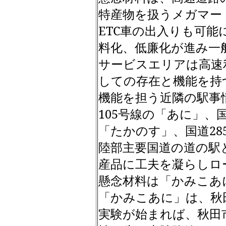
特産物を扱うメガマー
ETC
車の出入りも可能
料化、低廉化が進み一
サービスエリアは高速
しての存在と機能を持
機能を担う近隣の駅事
105
号線の「あに」、
「たかのす」、国道
28
陸部主要国道の道の駅
産品に工夫を凝らしロ
懸念材料は「かみこあ
「かみこあに」は、秋
実験が始まれば、秋田