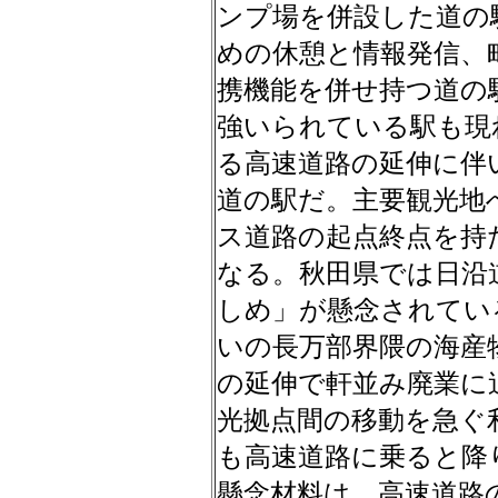
ンプ場を併設した道の
めの休憩と情報発信、
携機能を併せ持つ道の
強いられている駅も現
る高速道路の延伸に伴
道の駅だ。主要観光地
ス道路の起点終点を持
なる。秋田県では日沿
しめ」が懸念されてい
いの長万部界隈の海産
の延伸で軒並み廃業に
光拠点間の移動を急ぐ
も高速道路に乗ると降
懸念材料は、高速道路