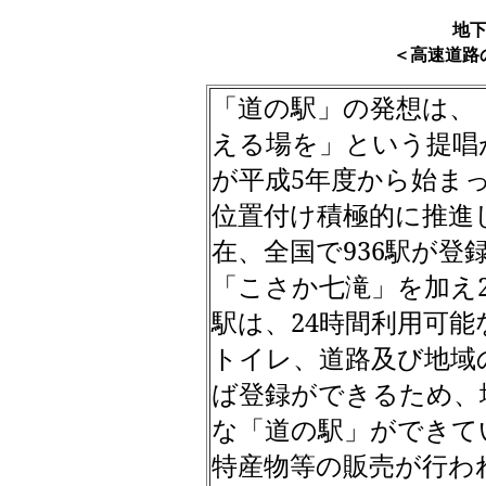
地
＜高速道路
「道の駅」の発想は、
える場を」という提唱
が平成
5
年度から始ま
位置付け積極的に推進
在、全国で
936
駅が登
「こさか七滝」を加え
駅は、
24
時間利用可能
トイレ、道路及び地域
ば登録ができるため、
な「道の駅」ができて
特産物等の販売が行わ