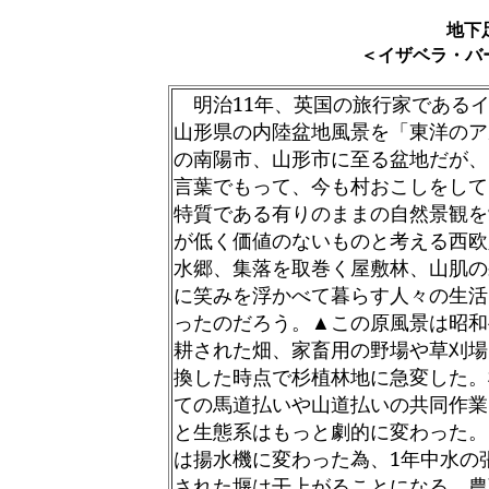
地下
＜イザベラ・バ
明治
11
年、英国の旅行家である
山形県の内陸盆地風景を「東洋のア
の南陽市、山形市に至る盆地だが、
言葉でもって、今も村おこしをして
特質である有りのままの自然景観を
が低く価値のないものと考える西欧
水郷、集落を取巻く屋敷林、山肌の
に笑みを浮かべて暮らす人々の生活
ったのだろう。▲この原風景は昭和
耕された畑、家畜用の野場や草刈場
換した時点で杉植林地に急変した。
ての馬道払いや山道払いの共同作業
と生態系はもっと劇的に変わった。
は揚水機に変わった為、
1
年中水の
された堰は干上がることになる。農