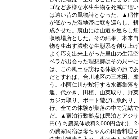
ゴなど多様な水生生物を死滅に追い
は遠い昔の風物詩となった。▲稲作
が低かった湿地帯に堰を巡らし、耕
成させた。裏山には山道を巡らし畑
収穫場所とした。その結果、本来自
物を生出す濃密な生態系を創り上げ
よく応え出来上がった里山の生活空
ベラが出会った理想郷はその只中に
は、この風土を訪ねる体験の旅であ
だとすれば、合川地区の三木田、摩
う。小阿仁川が蛇行する水郷集落を
運、代かき、田植、山菜取り、野菜
カジカ取り、ボート遊びに魚釣り、
行、全ての体験が集落の中で完結で
だ。▲宿泊行動拠点は民泊とアジサ
円
(
うち農業体験料
2,000
円含む
)
。
2
の農家民宿は母ちゃんの田舎料理を
森吉山観光を入れ、夜はナトビ学園