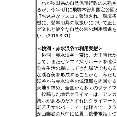
わが秋田県の自然保護行政の未熟さ
るが、今年6月に飛騨木曽川国定公園
打ち込みがマスコミ報道され、環境省
機に、登攀用具の取扱いについて正し
グ文化と健全な自然公園の利用増進を
い。(2016.8.31)
＜桃洞・赤水渓谷の利用実態＞
桃洞・赤水渓谷一帯は、大正時代か
して、またゼンマイ採りルートを確保
刻み生活の糧にしてきた場所でもある
な渓谷美を形成することから、私たち
渓谷から赤水渓谷の源流部を周回する
天地を求め、全国から多くのクライマ
投稿した地元クライマーは、アンカ
誇示があるのだとすればクライマーと
老若男女のパーティーは様々で、クラ
深山幽谷の只中に位置し携帯電話も使