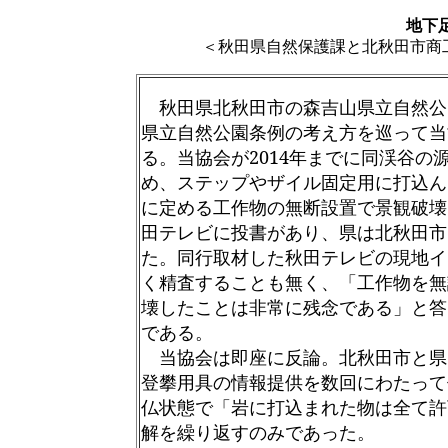
地下
＜秋田県自然保護課と北秋田市商
秋田県北秋田市の森吉山県立自然公
県立自然公園条例の考え方を巡って当
る。当協会が
2014
年までに同渓谷の
め、ステップやザイル固定用に打込ん
に定める工作物の無断設置で景観破壊
田テレビに投書があり、県は北秋田市
た。同行取材した秋田テレビの現地イ
く精査することも無く、「工作物を無
壊したことは非
常に残念である」と答えた
である。
当協会は即座に反論。北秋田市と県
登攀用具の情報提供を数回にわたって
仏状態で「岩に打込まれた物は全て許
解を繰り返すのみであった。