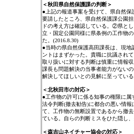
＜秋田県自然保護課の判断＞
●上記の報道事案を受けて、県自然保
要請したところ、県自然保護課公園担
ドの考え方は確認している。②県とし
立・国定公園同様に県条例の工作物の
た。(2016.8.30)
●当時の県自然保護高田課長は、現地
ントはまずかった。貴職に抗議されて
取り扱いに対する判断は慎重に情報収
課長も問題解決の当事者能力がないの
解決してほしいとの見解に至っている。(20
＜北秋田市の対応＞
●工作物の許可に係る知事の権限に属
法令判断(撤去勧告)に都合の悪い情
て、工作物の無断設置であるから撤去
ている。自らの判断ミスをひた隠し、
＜森吉山ネイチャー協会の対応＞