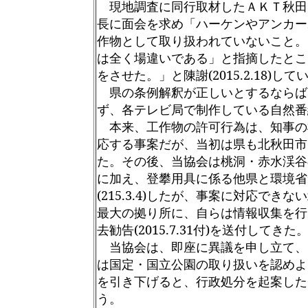
現地調査に同行取材したＡＫＴ秋田
長に面会を求め「ハーケンやアンカー
作物として取り扱われていないこと。
は全く場違いである」と指摘したとこ
をさせた。」と陳謝(2015.2.18)して
県の条例解釈が正しいとするならば
ず、各テレビ局で制作している自然番
本来、工作物の許可行為は、知事の
応する事案だが、当初は県も北秋田市
た。その後、当協会は桃洞・赤水渓谷
に加え、登攀用具に係る他県と環境省
(215.3.4)したが、事案に対応で
最大の拠り所に、自らは情報収集を行
去勧告(2015.7.31付)を送付してきた
当協会は、即座に異議を申し立て、
は国定・国立公園の取り扱いを認めよ
を引き下げると、行政処分を起案した
う。