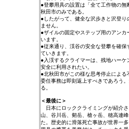
●登攀用具の設置は「全て工作物の無
秋田市のみである。
●したがって、健全な沢歩きと沢登り
ません。
●ザイルの固定やステップ用のアンカ
います。
●従来通り、渓谷の安全な登攀を確保
ていきます。
●入渓するクライマーは、残地ハーケ
安全に利用されたい。
●北秋田市がこの様な思考停止による
委任事務は即刻返上すべきであろう。
る。
＜最後に＞
日本にロッククライミングが紹介さ
山、谷川岳、剱岳、槍ヶ岳、穂高連峰
た。歴史的に滑落死亡事故が世界一多