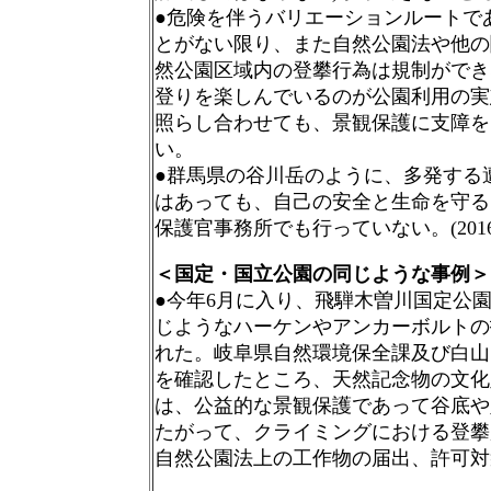
●危険を伴うバリエーションルートで
とがない限り、また自然公園法や他の
然公園区域内の登攀行為は規制ができ
登りを楽しんでいるのが公園利用の実
照らし合わせても、景観保護に支障を
い。
●群馬県の谷川岳のように、多発する
はあっても、自己の安全と生命を守る
保護官事務所でも行っていない。(2016.3
＜国定・国立公園の同じような事例＞
●今年6月に入り、飛騨木曽川国定公
じようなハーケンやアンカーボルトの
れた。岐阜県自然環境保全課及び白山
を確認したところ、天然記念物の文化
は、公益的な景観保護であって谷底や
たがって、クライミングにおける登攀
自然公園法上の工作物の届出、許可対象と