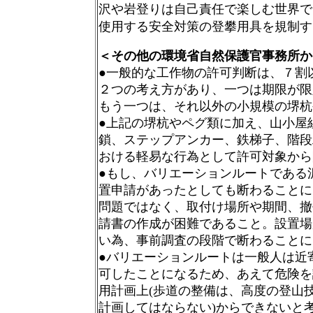
沢や岩登りは自己責任で楽しむ世界で
使用する安全対策の登攀用具を規制す
＜その他の環境省自然保護官事務所か
●一般的な工作物の許可判断は、７割
２つの考え方があり、一つは期限が限
もう一つは、それ以外の小規模の堺杭
●上記の堺杭やペグ類に加え、山小屋
鎖、ステップアンカー、鉄梯子、階段
おける軽易な行為として許可対象から
●もし、バリエーションルートである
置申請があったとしても断わることに
問題ではなく、取付け場所や期間、撤
請書の作成が困難であること。設置場
い為、事前調査の段階で断わることに
●バリエーションルートは一般人は近
可したことになるため、あえて危険を
用計画上(歩道の整備は、高度の登山
計画してはならない)からできないと