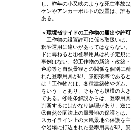
し、昨年の小又峡のような死亡事故(
ケンやアンカーボルト
の設置は、誰も
ある。
＜環境省サイドの工作物の届出や許可
工作物の設置許可に係る取扱いは、
釈や運用に違いがあってはならない
。
ドに尋ねると①登攀用具は杓子定規に
事例はない。②工作物の新築・改築・
色彩等と自然景観との関係を個別に精
れた登攀用具が即、景観破壊であると
は「工作物とは、各種建築物やダム、
をいう」とあり、そもそも規模の大き
である。④逐条解説からは、登攀用具
判断するにはかなり無理があり、逆に
⑤自然公園法上の風景地の保護とは、
スカイライン上の大風景地の保護を主
や岩場に打込まれた登攀用具が即、景