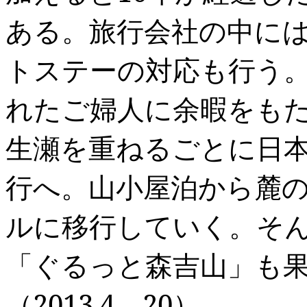
ある。旅行会社の中に
トステーの対応も行う
れたご婦人に余暇をも
生瀬を重ねるごとに日
行へ。山小屋泊から麓
ルに移行していく。そ
「ぐるっと森吉山」も
（
2013.4
．
20
）