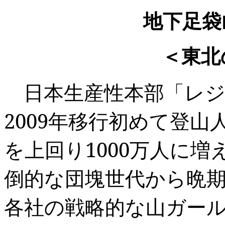
地下足
＜東北
日本生産性本部「レ
2009
年移行初めて登山
を上回り
1000
万人に増
倒的な団塊世代から晩
各社の戦略的な山ガール