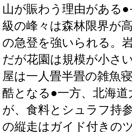
山が賑わう理由がある●
級の峰々は森林限界が
の急登を強いられる。
だが花園は規模が小さ
屋は一人畳半畳の雑魚
酷となる●一方、北海道
が、食料とシュラフ持
の縦走はガイド付きの