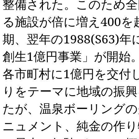
整備された。このため全
る施設が倍に増え
400
を
期、翌年の
1988(S63)
年
創生
1
億円事業」が開始
各市町村に
1
億円を交付
りをテーマに地域の振興
たが、温泉ボーリングの
ニュメント、純金の作り