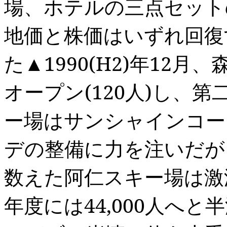
場、ホテルの三点セット
地価と株価はいずれ回復
た▲
1990(H2)
年
12
月、
オープン
(120
人
)
し、第
ー場はサンシャインコー
デの整備に力を注いだが
数えた阿仁スキー場は激
年度には
44,000
人へと半