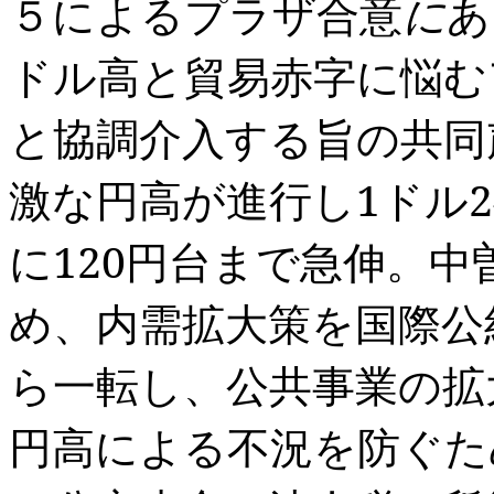
５によるプラザ合意
に
あ
ドル高と貿易赤字に悩む
と協調介入する旨の共同
激な円高が進行し
1
ドル
2
に
120
円台まで急伸。中
め、内需拡大策を国際公
ら一転し、公共事業の拡
円高による不況を防ぐた