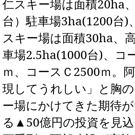
仁スキー場は面積
20ha
台）駐車場
3ha(1200
台
)
スキー場は面積
30ha
、
車場
2.5ha(1000
台
)
、コ
ｍ、コースＣ
2500
ｍ。
現してうれしい」と胸の
ー場にかけてきた期待が
る▲
50
億円の投資を見込