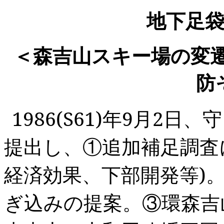
地下足
＜森吉山スキー場の変
防
1986(S61)
年
9
月
2
日、守
提出し、①追加補足調査
経済効果、下部開発等
)
ぎ込みの提案。③環森吉