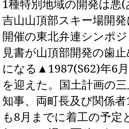
1
種特別地域の開発は悪
(
吉山山頂部スキー場開発
開催の東北弁連シンポジ
見書が山頂部開発の歯止
になる▲
1987(S62)
年
6
月
を迎えた。国土計画の三
知事、両町長及び関係者
も
8
月までに着工の予定