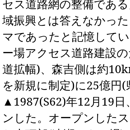
セス道路網の整備である
域振興とは答えなかった
マであったと記憶してい
ー場アクセス道路建設の
道拡幅
)
、森吉側は約
10k
を新規に制定
)
に
25
億円
(
▲
1987(S62)
年
12
月
19
日
ンした。オープンしたス