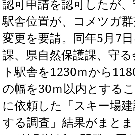
認可申請を認可したが、
駅舎位置が、コメツガ群
変更を要請。同年
5
月
7
日
課、県自然保護課、守る
ト駅舎を
1230
ｍから
118
の幅を
30
ｍ以内とするこ
に依頼した「スキー場建
する調査」結果がまとま