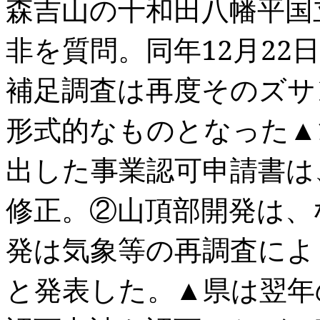
森吉山の十和田八幡平国
非を質問。同年
12
月
22
補足調査は再度そのズサ
形式的なものとなった▲
出した事業認可申請書は
修正。②山頂部開発は、
発は気象等の再調査によ
と発表した。▲県は翌年