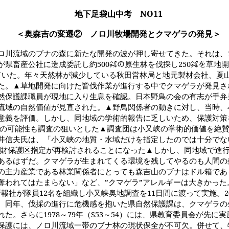
地下足袋山中考
NO11
＜奥森吉の変遷② ノロ川牧場開発とクマゲラの発見＞
ロ川流域のブナの森に新たな開発の波が押し寄せてきた。それは、
が県畜産公社に造成委託し約
500
㌶の原生林を伐採し
250
㌶を草地開
ていた。年々天然林が減少している秋田営林局と地元製材会社、夏
た。▲草地開発に向けた皆伐作業が進行する中でクマゲラが発見さ
然保護課職員が現地に入り生息を確認。日本野鳥の会の有志が手弁
流域の自然価値が見直された。▲野鳥関係者の動きに対し、当時、
意義を評価。しかし、同地域の学術的報告に乏しいため、保護対策
の可能性も調査の狙いとした▲調査団は小又峡の学術的価値を絶
井信夫氏は、「小又峡の地質・水域だけを指定したのでは十分でな
財保護区指定が再検討されることになった▲しかし、同地域で進
あるはずだ。クマゲラが生まれてくる環境を残してやるのも人間の
の主力産業である林業関係者にとっても森吉山のブナはドル箱であ
奪われてはたまらない」など、
”
クマゲラ
”
アレルギーは大きかった
新報社が隊員
12
名を組織し小又峡奥地調査を
11
日間に渡って実施。
2
。同年、伐採の進行に危機感を抱いた県自然保護課は、クマゲラの
れた。さらに
1978
～
79
年（
S53
～
54
）には、県教育委員会が先に実
保護には、ノロ川流域一帯のブナ林の現状保全が不可欠。併せて、