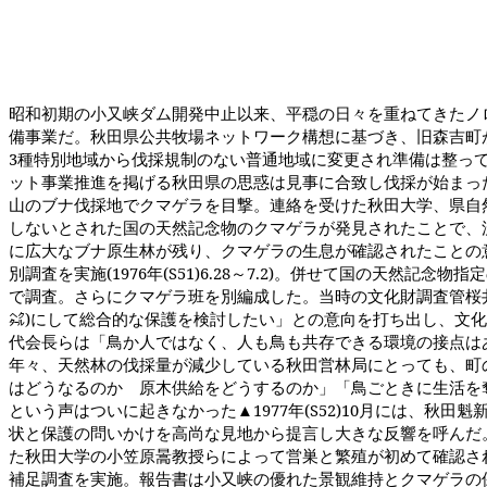
昭和初期の小又峡ダム開発中止以来、平穏の日々を重ねてきたノ
備事業だ。秋田県公共牧場ネットワーク構想に基づき、旧森吉町
3
種特別地域から伐採規制のない普通地域に変更され準備は整っ
ット事業推進を掲げる秋田県の思惑は見事に合致し伐採が始まっ
山のブナ伐採地でクマゲラを目撃。連絡を受けた秋田大学、県自
しないとされた国の天然記念物のクマゲラが発見されたことで、
に広大なブナ原生林が残り、クマゲラの生息が確認されたことの
別調査を実施
(1976
年
(S51)6.28
～
7.2)
。併せて国の天然記念物指定
で調査。さらにクマゲラ班を別編成した。当時の文化財調査管桜
㌶
)
にして総合的な保護を検討したい」との意向を打ち出し、文化
代会長らは「鳥か人ではなく、人も鳥も共存できる環境の接点は
年々、天然林の伐採量が減少している秋田営林局にとっても、町
はどうなるのか 原木供給をどうするのか」「鳥ごときに生活を
という声はついに起きなかった▲
1977
年
(S52)10
月には、秋田魁
状と保護の問いかけを高尚な見地から提言し大きな反響を呼んだ
た秋田大学の小笠原暠教授らによって営巣と繁殖が初めて確認さ
補足調査を実施。報告書は小又峡の優れた景観維持とクマゲラの