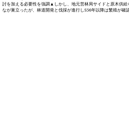
討を加える必要性を強調▲しかし、地元営林局サイドと原木供給
なが巣立ったが、林道開発と伐採が進行し
S56
年以降は繁殖が確