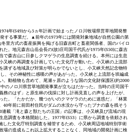
1974
年
(S49)
から
5
ヵ年計画で始まったノロ川牧場県営草地開発整
発する事業だ。▲前年の
1973
年には開発対象地域が自然公園の第
山冬里方式の畜産振興を掲げる旧森吉町と畜産関係者、国のパイロ
れた。地元森吉山岳会長の
(
故
)
庄司国千代氏が
1975
年
(S50)
に森吉
当で森吉山に日参しクマゲラの生息調査を続ける。本州には生息
小又峡の再調査を計画していた文化庁が動いた。小又峡の上流部
を講ずる地域及び対策が明らかでないとし、小又峡天然記念物特
賛し、その神秘性に感嘆の声があがった。小又峡と上流部を班編成
い。動植物も含めて、尾瀬ヶ原のような国の文化財保護区
(
約
2000
行中のノロ川県営草地開発事業が立ちはだかった。当時の庄司国千
義務のはず」と原生林の伐採に対し計画見直しの声を上げたが、
った。「たかだか、幾つがいのクマゲラのために迷惑だ」「林業
。
40
年前に前田村住民がダムの水没から守ったブナの森を残そう
0
連載「滝と森と獣たちの王国」の記事は、小又峡及び流域の現
生息調査を本格開始した。
1977
年
(S53
）に県から調査を依頼され
施した文化庁特別調査を補管するため、小又峡周辺地域特別学術
牧場の造成もこれ以上拡大することなく、同地域の開発計画に検