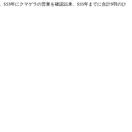
。
S53
年にクマゲラの営巣を確認以来、
S55
年までに合計
9
羽のひ