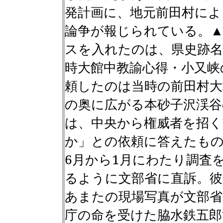
発計画に、地元前田村によ
論争が報じられている。▲
スを入れたのは、県史跡名
時大館中教諭心得・小又峡
頼したのは当時の前田村大
の奥に広がる本砂子沢渓谷
は、中央から権威者を招
か」との依頼に答えたも
6
月から
1
月にわたり調査
るように文部省に直訴。
あまたの現場写真が文部
庁の命を受けた脇水鉄五郎