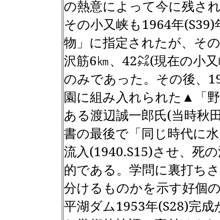
の熱意によって今に残さ
その小又峡も
1964
年
(S39)
物」に指定されたが、そ
沢筋
6
㎞、
42
㌶
(
現在の小又
のみであった。その後、
1
園に組み入れられた▲「野
ある渡辺誠一郎氏
(
当時秋
書の最後で「同じ時代に水
流入
(1940.S15)
させ、死の
的である。学問に裏打ちさ
分けるものかを示す好個
平湖ダム
1953
年
(S28)
完成