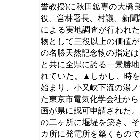
誉教授
)
に秋田鉱専の大橋
役、営林署長、村議、新聞
による実地調査が行われた
物として三役以上の価値が
の名勝天然記念物の指定は
と共に全県に誇る一景勝
れていた。▲しかし、時
始まり、小又峡下流の湯ノ
た東京市電気化学会社から
画が県に認可申請された。
の二ヶ所に堰堤を築き、そ
カ所に発電所を築くもので