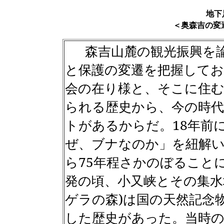
地
＜奥森吉の変
森吉山麓の観光振興を
と保護の変遷を把握して
会の在り様と、そこに住む
られる歴史から、今の時
トがあるからだ。
18
年前
ぜ、ブナなのか」を紐解
ら
75
年程さかのぼること
発の頃、小又峡とその集水
ゲラの森
)
は国の天然記念
した歴史があった。当時の