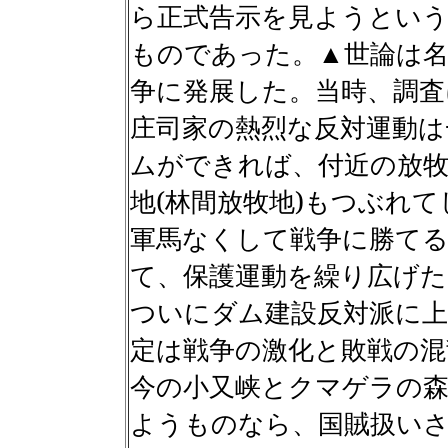
ら正式告示を見ようとい
ものであった。▲世論は名
争に発展した。当時、調査
庄司家の熱烈な反対運動は
ムができれば、付近の放牧
地
(
林間放牧地
)
もつぶれて
軍馬なくして戦争に勝てる
て、保護運動を繰り広げた
ついにダム建設反対派に上
定は戦争の激化と敗戦の
今の小又峡とクマゲラの森
ようものなら、国賊扱い