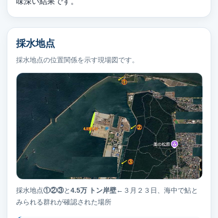
味深い結果です。
採水地点
採水地点の位置関係を示す現場図です。
採水地点
①②③
と
4.5万 トン岸壁←
３月２３日、海中で鮎と
みられる群れが確認された場所