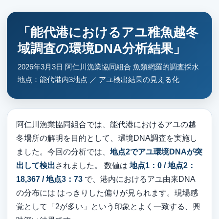
「能代港におけるアユ稚魚越冬
域調査の環境DNA分析結果」
2026年3月3日 阿仁川漁業協同組合 魚類網羅的調査採水
地点：能代港内3地点 ／ アユ検出結果の見える化
阿仁川漁業協同組合では、能代港におけるアユの越
冬場所の解明を目的として、環境DNA調査を実施し
ました。今回の分析では、
地点2でアユ環境DNAが突
出して検出
されました。 数値は
地点1：0 / 地点2：
18,367 / 地点3：73
で、港内におけるアユ由来DNA
の分布には はっきりした偏りが見られます。現場感
覚として「2が多い」という印象とよく一致する、興