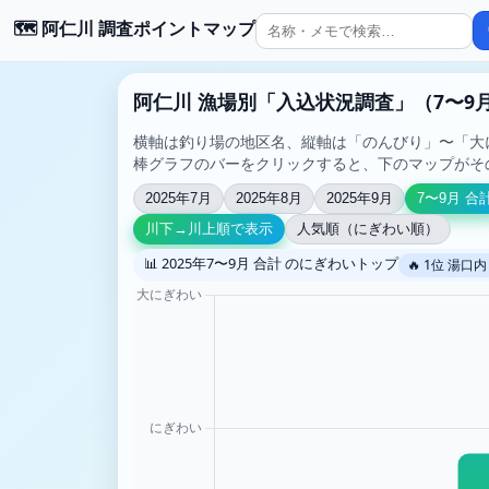
🗺️ 阿仁川 調査ポイントマップ
阿仁川 漁場別「入込状況調査」（7〜9
横軸は釣り場の地区名、縦軸は「のんびり」〜「大
棒グラフのバーをクリックすると、下のマップがそ
2025年7月
2025年8月
2025年9月
7〜9月 合
川下→川上順で表示
人気順（にぎわい順）
📊 2025年7〜9月 合計 のにぎわいトップ
🔥 1位 湯