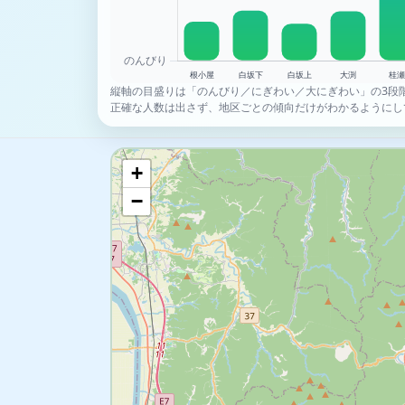
縦軸の目盛りは「のんびり／にぎわい／大にぎわい」の3段
正確な人数は出さず、地区ごとの傾向だけがわかるようにし
+
−