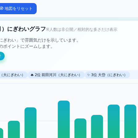
🧭 地図をリセット
月）にぎわいグラフ
※人数は非公開／相対的な多さだけ表示
にぎわい」で雰囲気だけを示しています。
のポイントにズームします。
計
口内（大にぎわい）
🔥 2位 前田河川（大にぎわい）
✨ 3位 大岱（にぎわい）